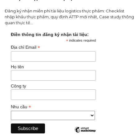
Đăng ký nhận miễn phí tài liệu logistics thực phẩm: Checklist
nhập khẩu thực phẩm, quy định ATTP mới nhất, Case study thông
quan thực tế...
Điền thông tin đăng ký nhận tài liệu:
*
indicates required
*
Địa chỉ Email
Họ tên
Công ty
*
Nhu cầu