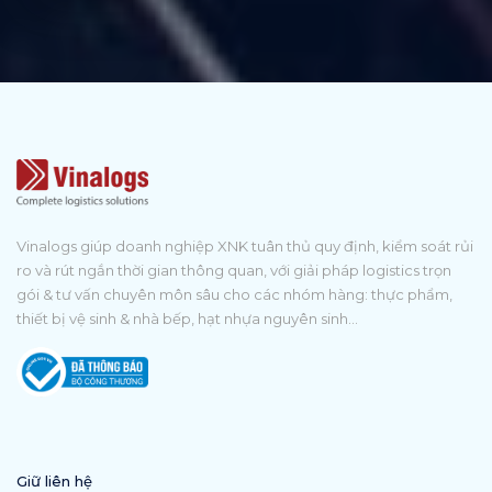
Vinalogs giúp doanh nghiệp XNK tuân thủ quy định, kiểm soát rủi
ro và rút ngắn thời gian thông quan, với giải pháp logistics trọn
gói & tư vấn chuyên môn sâu cho các nhóm hàng: thực phẩm,
thiết bị vệ sinh & nhà bếp, hạt nhựa nguyên sinh...
Giữ liên hệ