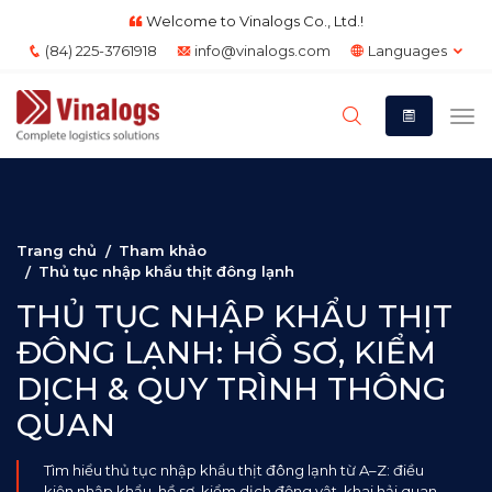
Welcome to Vinalogs Co., Ltd.!
(84) 225-3761918
info@vinalogs.com
Languages
Trang chủ
Tham khảo
Thủ tục nhập khẩu thịt đông lạnh
THỦ TỤC NHẬP KHẨU THỊT
ĐÔNG LẠNH: HỒ SƠ, KIỂM
DỊCH & QUY TRÌNH THÔNG
QUAN
Tìm hiểu thủ tục nhập khẩu thịt đông lạnh từ A–Z: điều
kiện nhập khẩu, hồ sơ, kiểm dịch động vật, khai hải quan