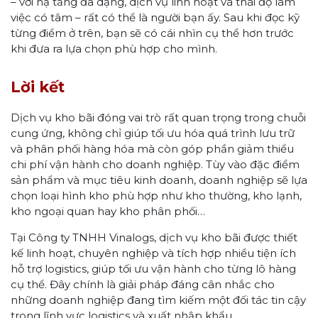
– với hạ tầng đa dạng, dịch vụ linh hoạt và thái độ làm
việc có tâm – rất có thể là người bạn ấy. Sau khi đọc kỹ
từng điểm ở trên, bạn sẽ có cái nhìn cụ thể hơn trước
khi đưa ra lựa chọn phù hợp cho mình.
Lời kết
Dịch vụ kho bãi đóng vai trò rất quan trọng trong chuỗi
cung ứng, không chỉ giúp tối ưu hóa quá trình lưu trữ
và phân phối hàng hóa mà còn góp phần giảm thiểu
chi phí vận hành cho doanh nghiệp. Tùy vào đặc điểm
sản phẩm và mục tiêu kinh doanh, doanh nghiệp sẽ lựa
chọn loại hình kho phù hợp như kho thường, kho lạnh,
kho ngoại quan hay kho phân phối…
Tại Công ty TNHH Vinalogs, dịch vụ kho bãi được thiết
kế linh hoạt, chuyên nghiệp và tích hợp nhiều tiện ích
hỗ trợ logistics, giúp tối ưu vận hành cho từng lô hàng
cụ thể. Đây chính là giải pháp đáng cân nhắc cho
những doanh nghiệp đang tìm kiếm một đối tác tin cậy
trong lĩnh vực logistics và xuất nhập khẩu.