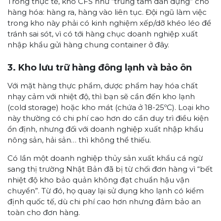
Trong thực tế, kho CFS như “trung tâm dàn dựng” cho
hàng hóa: hàng ra, hàng vào liên tục. Đội ngũ làm việc
trong kho này phải có kinh nghiệm xếp/dỡ khéo léo để
tránh sai sót, vì có tới hàng chục doanh nghiệp xuất
nhập khẩu gửi hàng chung container ở đây.
3. Kho lưu trữ hàng đông lạnh và bảo ôn
Với mặt hàng thực phẩm, dược phẩm hay hóa chất
nhạy cảm với nhiệt độ, thì bạn sẽ cần đến kho lạnh
(cold storage) hoặc kho mát (chứa ở 18-25ºC). Loại kho
này thường có chi phí cao hơn do cần duy trì điều kiện
ổn định, nhưng đối với doanh nghiệp xuất nhập khẩu
nông sản, hải sản… thì không thể thiếu.
Có lần một doanh nghiệp thủy sản xuất khẩu cá ngừ
sang thị trường Nhật Bản đã bị từ chối đơn hàng vì “bết
nhiệt độ kho bảo quản không đạt chuẩn hậu vận
chuyển”. Từ đó, họ quay lại sử dụng kho lạnh có kiểm
định quốc tế, dù chi phí cao hơn nhưng đảm bảo an
toàn cho đơn hàng.