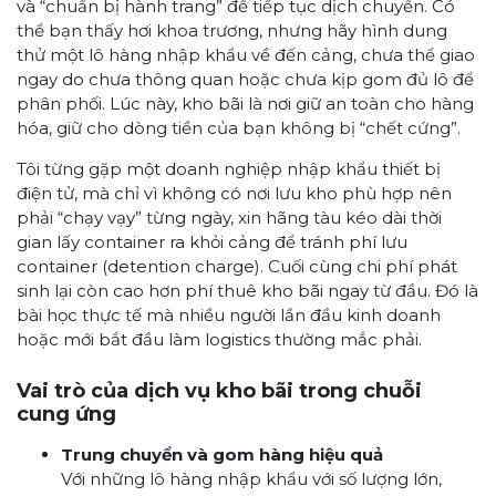
và “chuẩn bị hành trang” để tiếp tục dịch chuyển. Có
thể bạn thấy hơi khoa trương, nhưng hãy hình dung
thử một lô hàng nhập khẩu về đến cảng, chưa thể giao
ngay do chưa thông quan hoặc chưa kịp gom đủ lô để
phân phối. Lúc này, kho bãi là nơi giữ an toàn cho hàng
hóa, giữ cho dòng tiền của bạn không bị “chết cứng”.
Tôi từng gặp một doanh nghiệp nhập khẩu thiết bị
điện tử, mà chỉ vì không có nơi lưu kho phù hợp nên
phải “chạy vạy” từng ngày, xin hãng tàu kéo dài thời
gian lấy container ra khỏi cảng để tránh phí lưu
container (detention charge). Cuối cùng chi phí phát
sinh lại còn cao hơn phí thuê kho bãi ngay từ đầu. Đó là
bài học thực tế mà nhiều người lần đầu kinh doanh
hoặc mới bắt đầu làm logistics thường mắc phải.
Vai trò của dịch vụ kho bãi trong chuỗi
cung ứng
Trung chuyển và gom hàng hiệu quả
Với những lô hàng nhập khẩu với số lượng lớn,