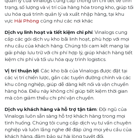
quản lý của Vinalogs cung cấp thông tin chi tiết về tình
trạng, số lượng và vị trí của hàng hóa trong kho, giúp tối
ưu hóa quá trình quản lý và xuất nhập hàng, tại khu
vực
Hải Phòng
cũng như các nơi khác
Dịch vụ linh hoạt và tiết kiệm chi phí
: Vinalogs cung
cấp các gói dịch vụ kho bãi linh hoạt, phù hợp với mọi
nhu cầu của khách hàng. Chúng tôi cam kết mang lại
giải pháp lưu trữ với chi phí hợp lý, giúp khách hàng tiết
kiệm chi phí và tối ưu hóa quy trình logistics.
Vị trí thuận lợi
: Các kho bãi của Vinalogs được đặt tại
các vị trí chiến lược, gần các tuyến đường chính và các
khu công nghiệp, giúp dễ dàng kết nối và vận chuyển
hàng hóa. Điều này không chỉ giúp tiết kiệm thời gian
mà còn giảm thiểu chi phí vận chuyển.
Dịch vụ khách hàng và hỗ trợ tận tâm
: Đội ngũ của
Vinalogs luôn sẵn sàng hỗ trợ khách hàng trong mọi
tình huống. Chúng tôi cung cấp dịch vụ tư vấn chuyên
nghiệp và luôn lắng nghe để đáp ứng mọi yêu cầu của
khách hàng, đảm bảo sự hài lòng tuyệt đối.