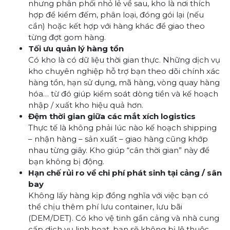
nhưng phân phối nhỏ lẻ về sau, kho là nơi thích
hợp để kiểm đếm, phân loại, đóng gói lại (nếu
cần) hoặc kết hợp với hàng khác để giao theo
từng đợt gom hàng.
Tối ưu quản lý hàng tồn
Có kho là có dữ liệu thời gian thực. Những dịch vụ
kho chuyên nghiệp hỗ trợ bạn theo dõi chính xác
hàng tồn, hạn sử dụng, mã hàng, vòng quay hàng
hóa… từ đó giúp kiểm soát dòng tiền và kế hoạch
nhập / xuất kho hiệu quả hơn.
Đệm thời gian giữa các mắt xích logistics
Thực tế là không phải lúc nào kế hoạch shipping
– nhận hàng – sản xuất – giao hàng cũng khớp
nhau từng giây. Kho giúp “cân thời gian” này để
bạn không bị động.
Hạn chế rủi ro về chi phí phát sinh tại cảng / sân
bay
Không lấy hàng kịp đồng nghĩa với việc bạn có
thể chịu thêm phí lưu container, lưu bãi
(DEM/DET). Có kho vệ tinh gần cảng và nhà cung
cấp dịch vụ linh hoạt, bạn sẽ không bị lệ thuộc