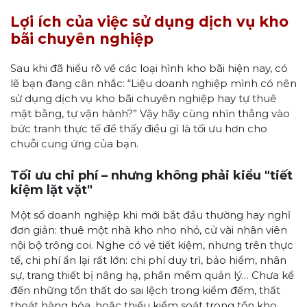
Lợi ích của việc sử dụng dịch vụ kho
bãi chuyên nghiệp
Sau khi đã hiểu rõ về các loại hình kho bãi hiện nay, có
lẽ bạn đang cân nhắc: “Liệu doanh nghiệp mình có nên
sử dụng dịch vụ kho bãi chuyên nghiệp hay tự thuê
mặt bằng, tự vận hành?” Vậy hãy cùng nhìn thẳng vào
bức tranh thực tế để thấy điều gì là tối ưu hơn cho
chuỗi cung ứng của bạn.
Tối ưu chi phí – nhưng không phải kiểu "tiết
kiệm lặt vặt"
Một số doanh nghiệp khi mới bắt đầu thường hay nghĩ
đơn giản: thuê một nhà kho nho nhỏ, cử vài nhân viên
nội bộ trông coi. Nghe có vẻ tiết kiệm, nhưng trên thực
tế, chi phí ẩn lại rất lớn: chi phí duy trì, bảo hiểm, nhân
sự, trang thiết bị nâng hạ, phần mềm quản lý… Chưa kể
đến những tổn thất do sai lệch trong kiểm đếm, thất
thoát hàng hóa, hoặc thiếu kiểm soát trong tồn kho.