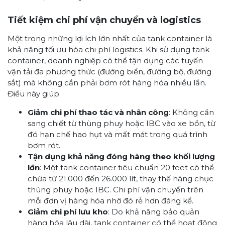
Tiết kiệm chi phí vận chuyển và logistics
Một trong những lợi ích lớn nhất của tank container là
khả năng tối ưu hóa chi phí logistics. Khi sử dụng tank
container, doanh nghiệp có thể tận dụng các tuyến
vận tải đa phương thức (đường biển, đường bộ, đường
sắt) mà không cần phải bơm rót hàng hóa nhiều lần.
Điều này giúp:
Giảm chi phí thao tác và nhân công
: Không cần
sang chiết từ thùng phuy hoặc IBC vào xe bồn, từ
đó hạn chế hao hụt và mất mát trong quá trình
bơm rót.
Tận dụng khả năng đóng hàng theo khối lượng
lớn
: Một tank container tiêu chuẩn 20 feet có thể
chứa từ 21.000 đến 26.000 lít, thay thế hàng chục
thùng phuy hoặc IBC. Chi phí vận chuyển trên
mỗi đơn vị hàng hóa nhờ đó rẻ hơn đáng kể.
Giảm chi phí lưu kho
: Do khả năng bảo quản
hàng hóa lâu dài, tank container có thể hoạt động