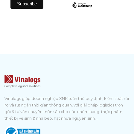
Vinalogs giúp doanh nghiệp XNK tuân thủ quy định, kiểm soát rủi
ro và rút ngắn thời gian thông quan, với giải pháp logistics trọn
gói & tư vấn chuyên môn sâu cho các nhóm hàng: thực phẩm,
thiết bị vệ sinh & nhà bếp, hạt nhựa nguyên sinh...