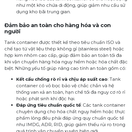
như một kho chứa di động, giúp giảm nhu cầu sử
dụng kho bãi trung gian.
Đảm bảo an toàn cho hàng hóa và con
người
Tank container được thiết kế theo tiêu chuẩn ISO và
chế tạo từ vật liệu thép không gỉ (stainless steel) hoặc
hợp kim nhôm cao cấp, giúp đảm bảo an toàn tối đa
khi vận chuyển hàng hóa nguy hiểm hoặc hóa chất đặc
biệt. Những yếu tố giúp nâng cao tính an toàn gồm có:
Kết cấu chống rò rỉ và chịu áp suất cao
: Tank
container có vỏ bọc bảo vệ chắc chắn và hệ
thống van xả an toàn, hạn chế tối đa nguy cơ rò rỉ
hoặc phát sinh khí độc hại.
Đáp ứng tiêu chuẩn quốc tế
: Các tank container
chuyên dụng cho hóa chất nguy hiểm hoặc thực
phẩm lỏng đều phải đáp ứng quy chuẩn quốc tế
như IMDG, ADR, RID, giúp giảm thiểu rủi ro trong
quá trình vận chuyển xuyên biên giới.