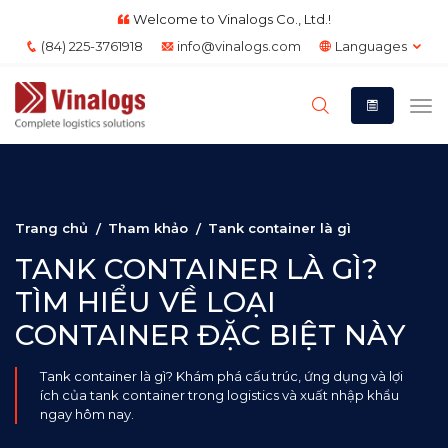
Welcome to Vinalogs Co., Ltd.!
(84) 225-3761918
info@vinalogs.com
Languages
Trang chủ
Tham khảo
Tank container là gì
TANK CONTAINER LÀ GÌ?
TÌM HIỂU VỀ LOẠI
CONTAINER ĐẶC BIỆT NÀY
Tank container là gì? Khám phá cấu trúc, ứng dụng và lợi
ích của tank container trong logistics và xuất nhập khẩu
ngay hôm nay.