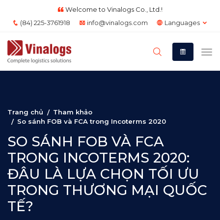
Welcome to Vinalogs Co., Ltd.!
(84) 225-3761918
info@vinalogs.com
Languages
Trang chủ
Tham khảo
So sánh FOB và FCA trong Incoterms 2020
SO SÁNH FOB VÀ FCA
TRONG INCOTERMS 2020:
ĐÂU LÀ LỰA CHỌN TỐI ƯU
TRONG THƯƠNG MẠI QUỐC
TẾ?